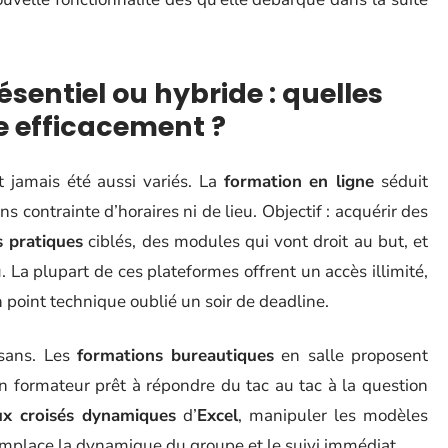
ésentiel ou hybride : quelles
e efficacement ?
 jamais été aussi variés. La
formation en ligne
séduit
s contrainte d’horaires ni de lieu. Objectif : acquérir des
s pratiques
ciblés, des modules qui vont droit au but, et
. La plupart de ces plateformes offrent un accès illimité,
n point technique oublié un soir de deadline.
isans. Les
formations bureautiques
en salle proposent
 un formateur prêt à répondre du tac au tac à la question
ux croisés dynamiques
d’
Excel
, manipuler les modèles
remplace la dynamique du groupe et le suivi immédiat.