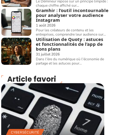
Le Démineur repose sur un principe limpide :
chaque chiffre affiché sur
…
Gramhir : l’outil incontournable
pour analyser votre audience
Instagram
1 août 2026
Pour les créateurs de contenu et les
entreprises, comprendre leur audience sur
…
Utilisation de Quoty : astuces
et fonctionnalités de l’app de
bons plans
31 juillet 2026
Dans l'ère du numérique où l'économie de
partage et les astuces pour
…
Article favori
CYBERSÉCURITÉ