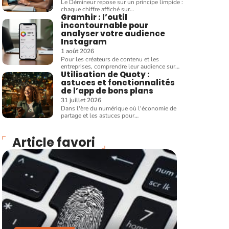
Le Démineur repose sur un principe limpide :
chaque chiffre affiché sur
…
Gramhir : l’outil
incontournable pour
analyser votre audience
Instagram
1 août 2026
Pour les créateurs de contenu et les
entreprises, comprendre leur audience sur
…
Utilisation de Quoty :
astuces et fonctionnalités
de l’app de bons plans
31 juillet 2026
Dans l'ère du numérique où l'économie de
partage et les astuces pour
…
Article favori