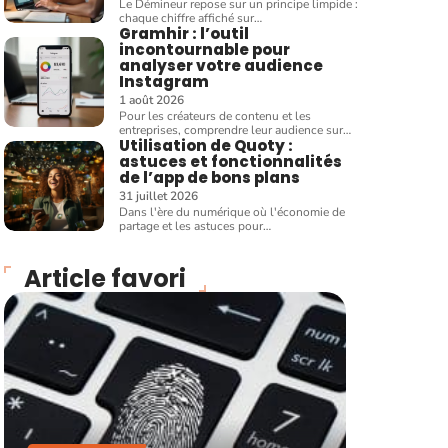
Le Démineur repose sur un principe limpide :
chaque chiffre affiché sur
…
Gramhir : l’outil
incontournable pour
analyser votre audience
Instagram
1 août 2026
Pour les créateurs de contenu et les
entreprises, comprendre leur audience sur
…
Utilisation de Quoty :
astuces et fonctionnalités
de l’app de bons plans
31 juillet 2026
Dans l'ère du numérique où l'économie de
partage et les astuces pour
…
Article favori