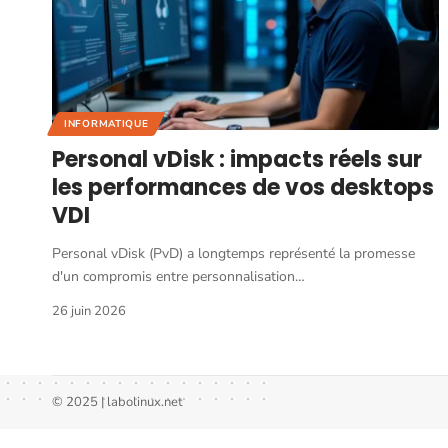
INFORMATIQUE
Personal vDisk : impacts réels sur
les performances de vos desktops
VDI
Personal vDisk (PvD) a longtemps représenté la promesse
d'un compromis entre personnalisation
…
26 juin 2026
© 2025 | labolinux.net