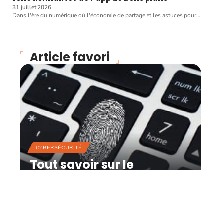
31 juillet 2026
Dans l'ère du numérique où l'économie de partage et les astuces pour
…
Article favori
CYBERSÉCURITÉ
Tout savoir sur le
professionnel en sécurité
informatique
12 mars 2026