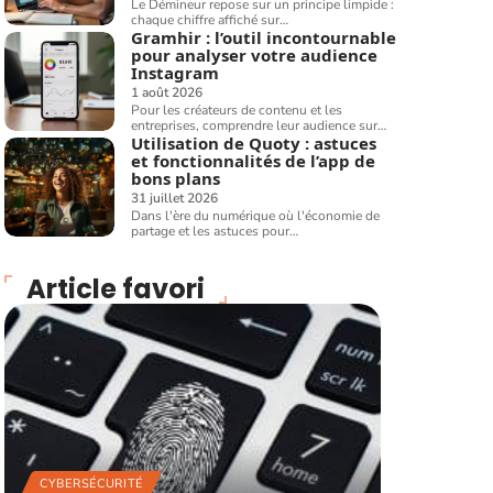
Le Démineur repose sur un principe limpide :
chaque chiffre affiché sur
…
Gramhir : l’outil incontournable
pour analyser votre audience
Instagram
1 août 2026
Pour les créateurs de contenu et les
entreprises, comprendre leur audience sur
…
Utilisation de Quoty : astuces
et fonctionnalités de l’app de
bons plans
31 juillet 2026
Dans l'ère du numérique où l'économie de
partage et les astuces pour
…
Article favori
CYBERSÉCURITÉ