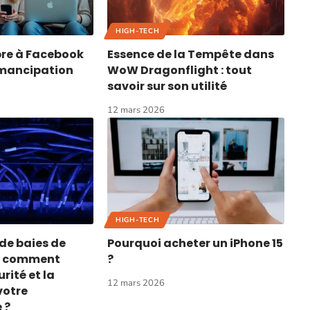
HIGH-TECH
ibre à Facebook
Essence de la Tempête dans
émancipation
WoW Dragonflight : tout
savoir sur son utilité
12 mars 2026
HIGH-TECH
de baies de
Pourquoi acheter un iPhone 15
 : comment
?
rité et la
12 mars 2026
votre
 ?