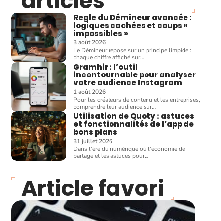
articles
Regle du Démineur avancée :
logiques cachées et coups «
impossibles »
3 août 2026
Le Démineur repose sur un principe limpide :
chaque chiffre affiché sur
…
Gramhir : l’outil
incontournable pour analyser
votre audience Instagram
1 août 2026
Pour les créateurs de contenu et les entreprises,
comprendre leur audience sur
…
Utilisation de Quoty : astuces
et fonctionnalités de l’app de
bons plans
31 juillet 2026
Dans l'ère du numérique où l'économie de
partage et les astuces pour
…
Article favori