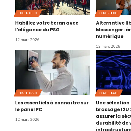
HIGH-TECH
HIGH-TECH
Habillez votre écran avec
Alternative l
l’élégance du PSG
Messenger : 
numérique
12 mars 2026
12 mars 2026
HIGH-TECH
HIGH-TECH
Les essentiels à connaître sur
Une sélection 
le panel PC
brassage 12U
assurer la sécu
12 mars 2026
durabilité de 
infrastructure