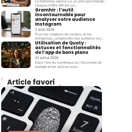
Le Démineur repose sur un principe limpide :
chaque chiffre affiché sur
…
Gramhir : l’outil
incontournable pour
analyser votre audience
Instagram
1 août 2026
Pour les créateurs de contenu et les
entreprises, comprendre leur audience sur
…
Utilisation de Quoty :
astuces et fonctionnalités
de l’app de bons plans
31 juillet 2026
Dans l'ère du numérique où l'économie de
partage et les astuces pour
…
Article favori