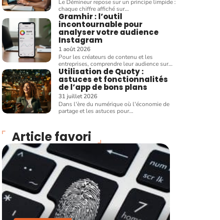
Le Démineur repose sur un principe limpide :
chaque chiffre affiché sur
…
Gramhir : l’outil
incontournable pour
analyser votre audience
Instagram
1 août 2026
Pour les créateurs de contenu et les
entreprises, comprendre leur audience sur
…
Utilisation de Quoty :
astuces et fonctionnalités
de l’app de bons plans
31 juillet 2026
Dans l'ère du numérique où l'économie de
partage et les astuces pour
…
Article favori